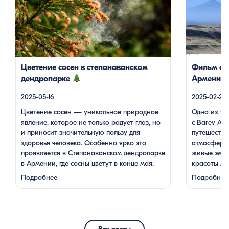
приносит значительную пользу для здоровья
путешествии,
человека. Особенно ярко это проявляется в
атмосферу н
Степанаванском дендропарке в Армении, где
живые эмоци
сосны цветут в конце мая, создавая
монастырей,
удивительное зрелище и наполняя воздух
тепло и душе
целебными веществами.
Степанаванский
дегустация б
дендропарк: жемчужина Лорийской области
завораживаю
Цветение сосен в степанаванском
Фильм от 
Степанаванский дендропарк, также известный
Гаспаряна с
дендропарке
Армения»
как «Сочут» (в […]
Великая 
2025-05-16
2025-02-24
Цветение сосен — уникальное природное
Одна из ту
явление, которое не только радует глаз, но
с Barev Ar
и приносит значительную пользу для
путешестви
здоровья человека. Особенно ярко это
атмосферу 
проявляется в Степанаванском дендропарке
живые эмоц
в Армении, где сосны цветут в конце мая,
красоты м
создавая удивительное зрелище и наполняя
гор и доли
Подробнее
Подробнее
воздух целебными веществами.
жителей, г
Степанаванский дендропарк: жемчужина
Путешеств
Лорийской области Степанаванский
мелодии ду
дендропарк, также известный как «Сочут»
настоящим
(в …