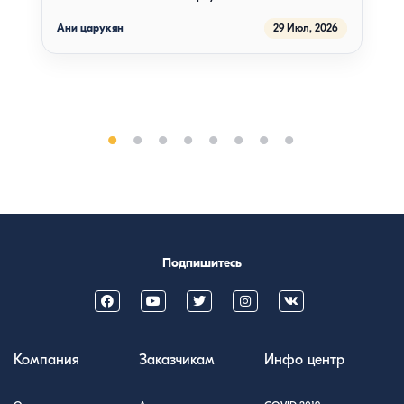
Чтобы заказать мороженое с меню надо спустится на
улицу и там только выбрать какие виды мороженого
Ани царукян
29 Июл, 2026
есть у них.Потом надо подняться сказать официанту
чтобы он пошёл и принес. Ожидание было другим,
больше никогда не пойдём туда, не рекомендую
никому. Меню очень тусклое тоже.
Подпишитесь
Компания
Заказчикам
Инфо центр