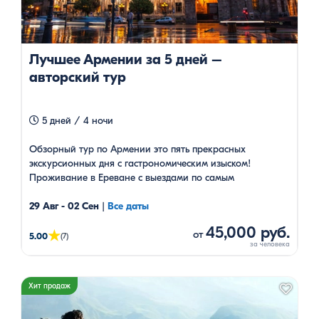
Лучшее Армении за 5 дней –
авторский тур
5 дней / 4 ночи
Обзорный тур по Армении это пять прекрасных
экскурсионных дня с гастрономическим изыском!
Проживание в Ереване с выездами по самым
популярным маршрутам Армении. Есть групповые туры с
гарантированными датами.
29 Авг - 02 Сен
|
Все даты
45,000 руб.
★
от
5.00
(7)
Хит продаж