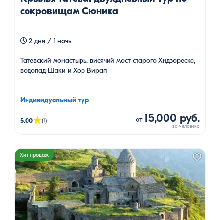
сокровищам Сюника
2 дня / 1 ночь
Татевский монастырь, висячий мост старого Хндзореска,
водопад Шаки и Хор Вирап
Индивидуальный тур
15,000 руб.
★
от
5.00
(1)
Хит продаж