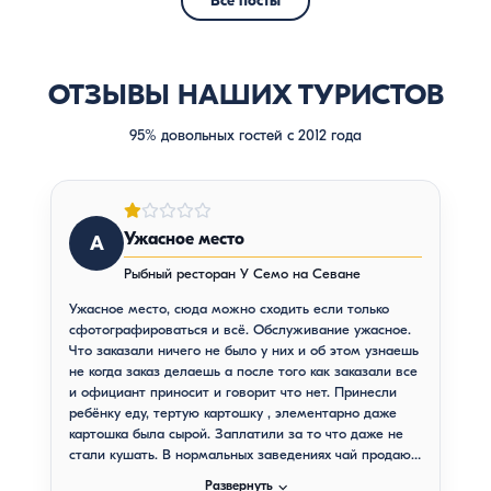
Все посты
ОТЗЫВЫ НАШИХ ТУРИСТОВ
95% довольных гостей с 2012 года
Ужасное место
А
Рыбный ресторан У Семо на Севане
Ужасное место, сюда можно сходить если только
сфотографироваться и всё. Обслуживание ужасное.
Что заказали ничего не было у них и об этом узнаешь
не когда заказ делаешь а после того как заказали все
и официант приносит и говорит что нет. Принесли
ребёнку еду, тертую картошку , элементарно даже
картошка была сырой. Заплатили за то что даже не
стали кушать. В нормальных заведениях чай продают
в чайнике, тут чай в стаканчиках а не в чайнике.
⌵
Развернуть