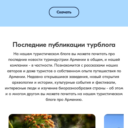
Скачать
Последние публикации турблога
На нашем туристическом блоге вы можете почитать про
последние новости туриндустрии Армении в общем, и нашей
компании - в частности. Познакомится с рассказами наших
авторов и даже туристов о собственном опыте путешествия по
Армении. Недавно открывшиеся заведения, новый открытия
археологии и истории, культурные события и фестивали,
интересные люди и изучение биоразнообразия страны - об этом
и о многом другом вы можете почитать на нашем туристическом
блоге про Армению.
Цветение сосен — уникальное природное
Одна из тури
явление, которое не только радует глаз, но и
Barev Armeni