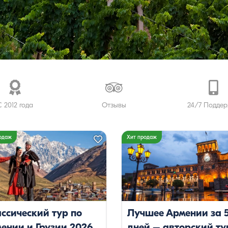
ны
 2012 года
Отзывы
24/7 Подде
орогие
одаж
Хит продаж
склюзивные
ссический тур по
Лучшее Армении за 
евки
ении и Грузии 2026
дней – авторский ту