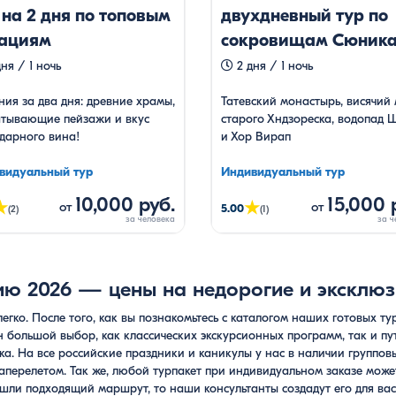
 на 2 дня по топовым
двухдневный тур по
ациям
сокровищам Сюник
ня / 1 ночь
2 дня / 1 ночь
ия за два дня: древние храмы,
Татевский монастырь, висячий 
атывающие пейзажи и вкус
старого Хндзореска, водопад 
дарного вина!
и Хор Вирап
видуальный тур
Индивидуальный тур
10,000 руб.
15,000 
★
★
от
от
5.00
(2)
(1)
ию 2026 — цены на недорогие и эксклюз
легко. После того, как вы познакомьтесь с каталогом наших готовых т
н большой выбор, как классических экскурсионных программ, так и пут
а. На все российские праздники и каникулы у нас в наличии группов
иаперелетом. Так же, любой турпакет при индивидуальном заказе може
ашли подходящий маршрут, то наши консультанты создадут его для вас