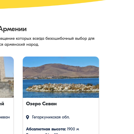
Армении
сещение которых всегда безошибочный выбор для
тся армянский народ.
ей
Озеро Севан
Гора Ара
реван
Гегаркуникская обл.
Арагацот
Абсалютная высота:
1900 м
Абсалютная