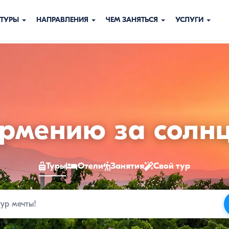
ТУРЫ
НАПРАВЛЕНИЯ
ЧЕМ ЗАНЯТЬСЯ
УСЛУГИ
ры
рмению за солн
Туры
Отели
Занятия
Свой тур
мению
26