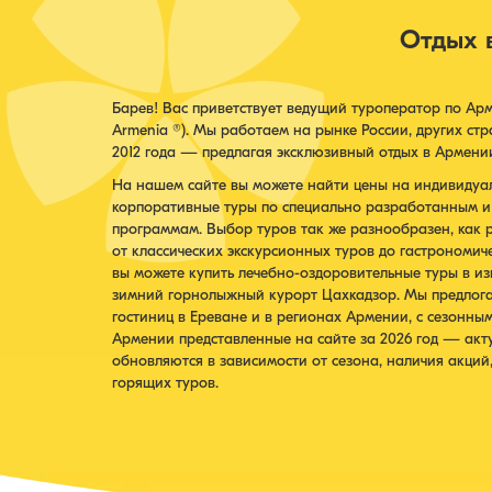
Отдых 
Барев! Вас приветствует ведущий туроператор по Ар
Armenia ®). Мы работаем на рынке России, других ст
2012 года — предлагая эксклюзивный отдых в Армени
На нашем сайте вы можете найти цены на индивидуал
корпоративные туры по специально разработанным 
программам. Выбор туров так же разнообразен, как
от классических экскурсионных туров до гастрономиче
вы можете купить лечебно-оздоровительные туры в и
зимний горнолыжный курорт Цахкадзор. Мы предлог
гостиниц в Ереване и в регионах Армении, с сезонны
Армении представленные на сайте за 2026 год — акт
обновляются в зависимости от сезона, наличия акций
горящих туров.