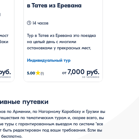
в Татев из Еревана
а
14 часов
мост
Тур в Татев из Еревана это поездка
Шаки
на целый день с многими
остановками у прекрасных мест,
конечная точка которого Татевский
Монастырь, куда мы доберемся на
Индивидуальный тур
самой длинной реверсной канатной
руб.
7,000 руб.
★
от
дороге мира.
5.00
(1)
ивные путевки
уров по Армении, по Нагорному Карабаху и Грузии вы
ешествия по тематическим турам и, скорее всего, вы
ые туры с гарантированным выездом по системе "все
т быть редактирован под ваши требования. Если вы
 бесплатно.