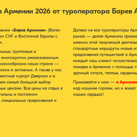
в Армении 2026 от туроператора Барев 
мении «
Барев Армения
» (Barev
Далеко не все туроператоры Ар
ран СНГ и Восточной Европы с
рынка — делая Армению привлек
и.
именно этой творческой деятел
стандартные маршруты новые и
ьные, групповые и
предложения путешествий в Арм
и многократно реализованным
каждый наш клиент почувствова
 разнообразна наша страна —
поездка в Армению с помощью 
ских и активных. А также у нас
удачный отпуск, теплые, сердеч
звестный курорт Джермук и в
аем самый большой выбор
Приезжайте к нам —
в Армению
мыи ценами. Все цены на отдых в
над нашими горами, но и живет 
уальны и постоянно
наших сердцах!
, специальных предложений и