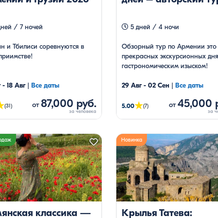
ней / 7 ночей
5 дней / 4 ночи
н и Тбилиси соревнуются в
Обзорный тур по Армении это 
приимстве!
прекрасных экскурсионных дня
гастрономическим изыском!
Проживание в Ереване с выез
 - 18 Авг
|
Все даты
по самым популярным маршру
29 Авг - 02 Сен
|
Все даты
Армении. Есть групповые туры 
87,000 руб.
45,000 
★
★
от
от
гарантированными датами.
5.00
(31)
(7)
одаж
Новинка
янская классика —
Крылья Татева: