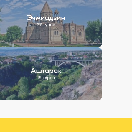
Эчмиадзин
27 туров
Аштарак
15 туров