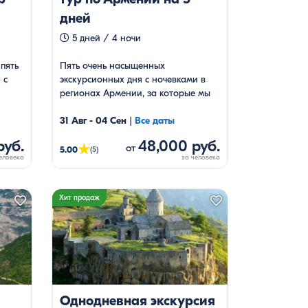
дней
5 дней / 4 ночи
пять
Пять очень насыщенных
 с
экскурсионных дня с ночевками в
регионах Армении, за которые мы
дами
пройдем большую часть страны за
там
счет того, что мы отправляемся из
31 Авг - 04 Сен
|
Все даты
с
Ереван и возвращаемся по разным
руб.
48,000 руб.
★
от
маршрутам.
5.00
(5)
Хит продаж
Однодневная экскурсия