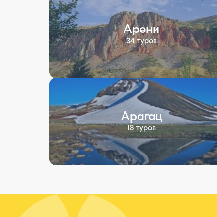
Арени
34 туров
Арагац
18 туров