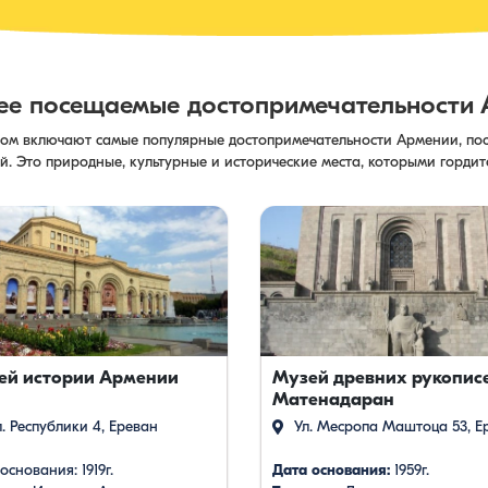
ее посещаемые достопримечательности 
ном включают самые популярные достопримечательности Армении, по
й. Это природные, культурные и исторические места, которыми горди
ей истории Армении
Музей древних рукопис
Матенадаран
. Республики 4, Ереван
Ул. Месропа Маштоца 53, Е
основания: 1919г.
Дата основания:
1959г.