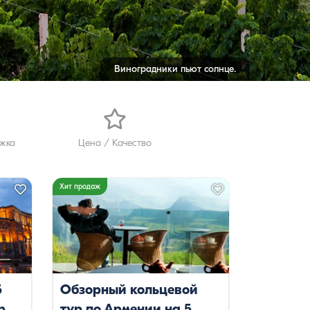
Виноградники пьют солнце.
ржка
Цена / Качество
Хит продаж
5
Обзорный кольцевой
р
тур по Армении на 5