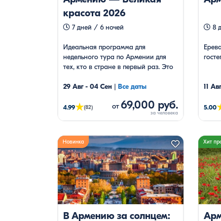
красота 2026
7 дней / 6 ночей
8 д
Идеальная программа для
Ерева
недельного тура по Армении для
госте
тех, кто в стране в первый раз. Это
возможность узнать Армению во
всей ее красе и успеть влюбится.
29 Авг - 04 Сен
|
Все даты
11 Авг
69,000 руб.
★
от
4.99
5.00
(82)
Новинка
Хит пр
В Армению за солнцем:
Арм