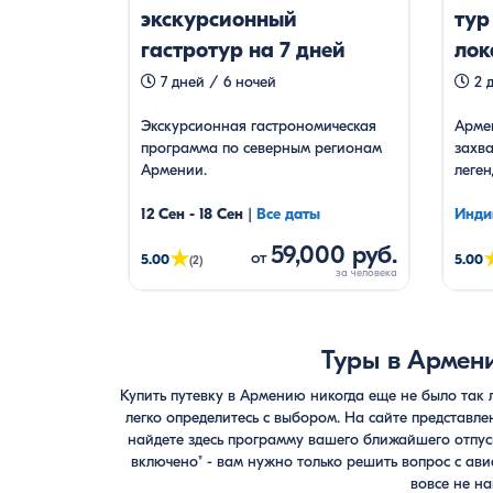
экскурсионный
тур
гастротур на 7 дней
лок
7 дней / 6 ночей
2 д
Экскурсионная гастрономическая
Армен
программа по северным регионам
захв
Армении.
леген
12 Сен - 18 Сен
|
Все даты
Инди
59,000 руб.
★
от
5.00
5.00
(2)
Туры в Армен
Купить путевку в Армению никогда еще не было так 
легко определитесь с выбором. На сайте представле
найдете здесь программу вашего ближайшего отпуск
включено" - вам нужно только решить вопрос с ав
вовсе не н